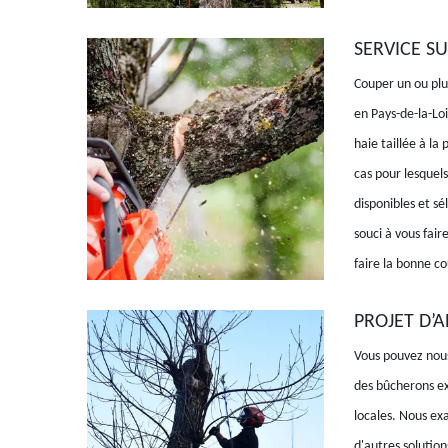
SERVICE SU
Couper un ou plus
en Pays-de-la-Loi
haie taillée à la
cas pour lesquels 
disponibles et s
souci à vous fair
faire la bonne c
PROJET D’
Vous pouvez nous
des bûcherons ex
locales. Nous exa
d'autres solution