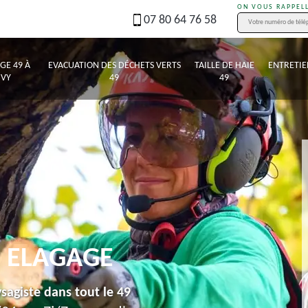
ON VOUS RAPPEL
07 80 64 76 58
GE 49 À
EVACUATION DES DÉCHETS VERTS
TAILLE DE HAIE
ENTRETIE
IVY
49
49
 ELAGAGE
sagiste dans tout le 49