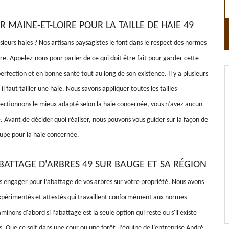
R MAINE-ET-LOIRE POUR LA TAILLE DE HAIE 49
ieurs haies ? Nos artisans paysagistes le font dans le respect des normes
re. Appelez-nous pour parler de ce qui doit être fait pour garder cette
 perfection et en bonne santé tout au long de son existence. Il y a plusieurs
il faut tailler une haie. Nous savons appliquer toutes les tailles
électionnons le mieux adapté selon la haie concernée, vous n’avez aucun
e. Avant de décider quoi réaliser, nous pouvons vous guider sur la façon de
oupe pour la haie concernée.
ABATTAGE D'ARBRES 49 SUR BAUGE ET SA RÉGION
 engager pour l’abattage de vos arbres sur votre propriété. Nous avons
périmentés et attestés qui travaillent conformément aux normes
minons d'abord si l’abattage est la seule option qui reste ou s'il existe
s. Que ce soit dans une cour ou une forêt, l’équipe de l’entreprise André