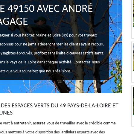
E 49150 AVEC ANDRÉ
AGAGE
gner si vous habitez Maine-et-Loire (49) pour vos travaux
reconnus pour ne jamais désenchanter les clients ayant recouru
ysagistes éprouvés, profitez sans limite d’œuvres satisfaisants.
ns le Pays-de-la-Loire dans chaque activité. Contactez-nous
ets que vous souhaitez que nous réalisions.
DES ESPACES VERTS DU 49 PAYS-DE-LA-LOIRE ET
UNES
e vert à entretenir, assurez-vous de travailler avec le crédible comme
ous mettons à votre disposition des jardiniers experts avec des