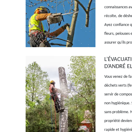
connaissances av
récolte, de désh
Ayez confiance q
fleurs, pelouses 
assurer qu'ils p
L’ÉVACUATI
D’ANDRÉ E
Vous venez de fa
déchets verts (fe
servir de compost
non hygiénique. S
sans problème. N
propriété devien
rapide et hygiéni